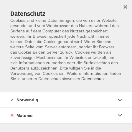
×
Datenschutz
Cookies sind kleine Datenmengen, die von einer Website
Skip to main content
gesendet und vom Webbrowser des Nutzers während des
Qualitätsmanagement
Surfens auf dem Computer des Nutzers gespeichert
Impressum
werden. Ihr Browser speichert jede Nachricht in einer
kleinen Datei, die Cookie genannt wird. Wenn Sie eine
Datenschutzerklärung
weitere Seite vom Server anfordern, sendet Ihr Browser
das Cookie an den Server zurück. Cookies wurden als
zuverlässiger Mechanismus für Websites entwickelt, um
sich Informationen zu merken oder die Surfaktivitäten des
Programm
Benutzers aufzuzeichnen. Bitte willigen Sie in die
Verwendung von Cookies ein. Weitere Informationen finden
Sie in unseren Datenschutzhinweisen.
Datenschutz
Über uns
Bildungsbereiche
Projekte und AGs
Notwendig
Werde Dozent*in
Kooperationspartner*innen
Matomo